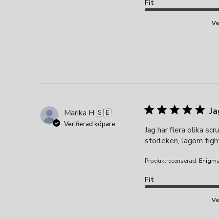
Fit
Ve
Ja
Marika H.
🇸🇪
Verifierad köpare
Jag har flera olika scr
storleken, lagom tigh
Produktrecenserad:
Enigma
Fit
Ve