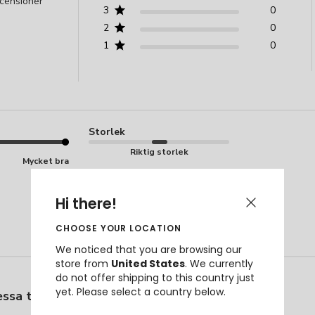
ecensioner
3
0
2
0
1
0
Storlek
Riktig storlek
Mycket bra
Hi there!
CHOOSE YOUR LOCATION
We noticed that you are browsing our
store from
United States
.
We currently
do not offer shipping to this country just
yet. Please select a country below.
ssa tights är helt fantastiska!