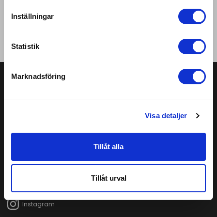
Inställningar
UNDEFINED
Statistik
CONTINUE
Marknadsföring
HJÄLP
ALERA
Kundtjänst
Om oss
Retur & byte
Kontakta oss
Visa detaljer
Allmänna vilkor
Samarbeta med oss
Integritetspolicy
Cookies
Tillåt alla
FÖLJ OSS
Tillåt urval
Facebook
Instagram