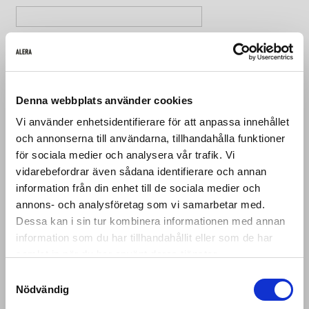
Orderreferens
Bifoga en fil
Denna webbplats använder cookies
Vi använder enhetsidentifierare för att anpassa innehållet
och annonserna till användarna, tillhandahålla funktioner
Bifoga en fil
för sociala medier och analysera vår trafik. Vi
vidarebefordrar även sådana identifierare och annan
information från din enhet till de sociala medier och
Hi there!
annons- och analysföretag som vi samarbetar med.
Meddelande
Dessa kan i sin tur kombinera informationen med annan
CHOOSE YOUR LOCATION
information som du har tillhandahållit eller som de har
We noticed that you are browsing our store
samlat in när du har använt deras tjänster.
from
United States
.
We currently do not
Samtyckesval
offer shipping to this country just yet. Please
Nödvändig
select a country below.