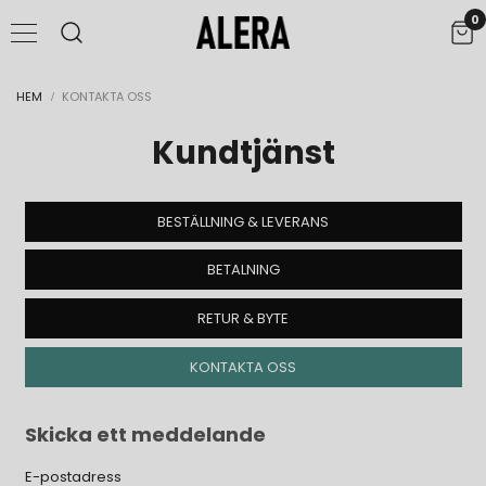
0
UPPTÄCK FLX.UP® CONTOUR
SHOPPA NU
Shaping Revolutionized
HEM
KONTAKTA OSS
Kundtjänst
BESTÄLLNING & LEVERANS
BETALNING
RETUR & BYTE
KONTAKTA OSS
Skicka ett meddelande
E-postadress