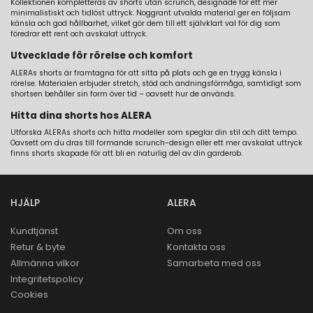
Kollektionen kompletteras av shorts utan scrunch, designade för ett mer
minimalistiskt och tidlöst uttryck. Noggrant utvalda material ger en följsam
känsla och god hållbarhet, vilket gör dem till ett självklart val för dig som
föredrar ett rent och avskalat uttryck.
Utvecklade för rörelse och komfort
ALERAs shorts är framtagna för att sitta på plats och ge en trygg känsla i
rörelse. Materialen erbjuder stretch, stöd och andningsförmåga, samtidigt som
shortsen behåller sin form över tid – oavsett hur de används.
Hitta dina shorts hos ALERA
Utforska ALERAs shorts och hitta modeller som speglar din stil och ditt tempo.
Oavsett om du dras till formande scrunch-design eller ett mer avskalat uttryck
finns shorts skapade för att bli en naturlig del av din garderob.
HJÄLP
ALERA
Kundtjänst
Om oss
Retur & byte
Kontakta oss
Allmänna vilkor
Samarbeta med oss
Integritetspolicy
Cookies