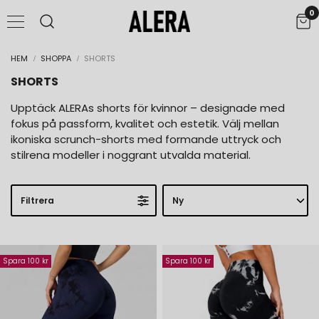
0
UPPTÄCK FLX.UP® CONTOUR
SHOPPA NU
Shaping Revolutionized
HEM
SHOPPA
SHORTS
SHORTS
Upptäck ALERAs shorts för kvinnor – designade med
fokus på passform, kvalitet och estetik. Välj mellan
ikoniska scrunch-shorts med formande uttryck och
stilrena modeller i noggrant utvalda material.
Filtrera
Spara 100 kr
Spara 100 kr