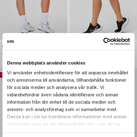
FLX.UP® Shorts Honey Beige
Enigma Scrunch Shorts Imperial Blue
Pris
Baspris
Pris
Baspris
449 kr
549 kr
299 kr
399 kr
Denna webbplats använder cookies
Vi använder enhetsidentifierare för att anpassa innehållet
Spara 100 kr
Spara 100 kr
och annonserna till användarna, tillhandahålla funktioner
för sociala medier och analysera vår trafik. Vi
vidarebefordrar även sådana identifierare och annan
information från din enhet till de sociala medier och
Hi there!
annons- och analysföretag som vi samarbetar med.
Dessa kan i sin tur kombinera informationen med annan
CHOOSE YOUR LOCATION
information som du har tillhandahållit eller som de har
We noticed that you are browsing our store
samlat in när du har använt deras tjänster.
from
United States
.
We currently do not