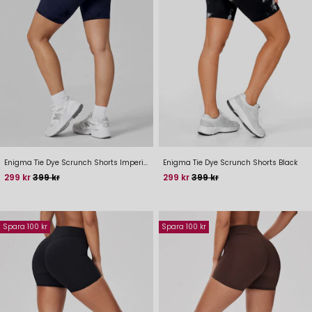
Enigma Tie Dye Scrunch Shorts Imperial Blue
Enigma Tie Dye Scrunch Shorts Black
Pris
Baspris
Pris
Baspris
299 kr
399 kr
299 kr
399 kr
Spara 100 kr
Spara 100 kr