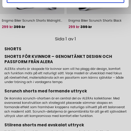
Enigma Biker Scrunch Shorts Midnight Grey
Enigma Biker Scrunch Shorts Black
Pris
Baspris
Pris
Baspris
299 kr
399 kr
299 kr
399 kr
Sida 1 av 1
SHORTS
SHORTS FÖR KVINNOR – GENOMTÄNKT DESIGN OCH
PASSFORM FRÅN ALERA
ALERAs shorts är skapade för kvinnor som vill ha plagg där design, komfort
och funktion möts på ett naturligt sätt. Varje modell är utvecklad med fokus
på rörelsefrihet, materialkänsla och en passform som känns självklar – både
under träning och i vardagens tempo.
Scrunch shorts med formande uttryck
De ikoniska scrunch-shortsen är en central del av ALERAs kollektioner. Med
avancerad konstruktion och strategiskt placerade sömmar skapas en
formande effekt som framhäver kroppens naturliga silhuett på ett balanserat
och modernt sätt. Scrunch-detaljerna är genomtänkta för att ge ett självsäkert
uttryck utan att kompromissa med komfort eller funktion.
Stilrena shorts med avskalat uttryck