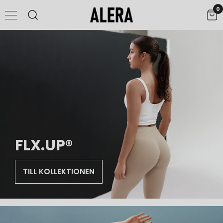
0
UPPTÄCK FLX.UP® CONTOUR
SHOPPA NU
Shaping Revolutionized
FLX.UP®
TILL KOLLEKTIONEN