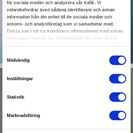
för sociala medier och analysera vår trafik. Vi
vidarebefordrar även sådana identifierare och annan
information från din enhet till de sociala medier och
Hi there!
annons- och analysföretag som vi samarbetar med.
AESTHETIC
Dessa kan i sin tur kombinera informationen med annan
CHOOSE YOUR LOCATION
information som du har tillhandahållit eller som de har
We noticed that you are browsing our store
samlat in när du har använt deras tjänster.
TILL KOLLEKTIONEN
from
United States
.
We currently do not
Samtyckesval
offer shipping to this country just yet. Please
Nödvändig
select a country below.
Inställningar
UNDEFINED
Statistik
CONTINUE
Marknadsföring