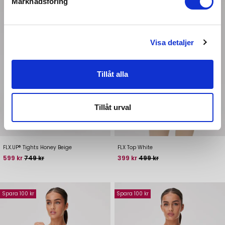
Marknadsföring
Visa detaljer
Tillåt alla
Tillåt urval
FLX.UP® Tights Honey Beige
FLX Top White
Pris
Baspris
Pris
Baspris
599 kr
749 kr
399 kr
499 kr
Spara 100 kr
Spara 100 kr