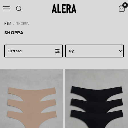
0
UPPTÄCK FLX.UP® CONTOUR
SHOPPA NU
Shaping Revolutionized
HEM
SHOPPA
SHOPPA
Filtrera