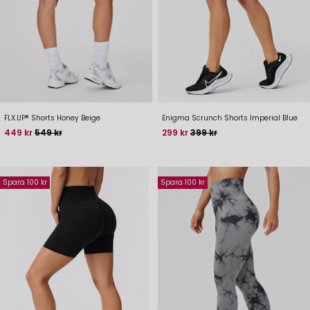
FLX.UP® Shorts Honey Beige
Enigma Scrunch Shorts Imperial Blue
Pris
Baspris
Pris
Baspris
449 kr
549 kr
299 kr
399 kr
Spara 100 kr
Spara 100 kr