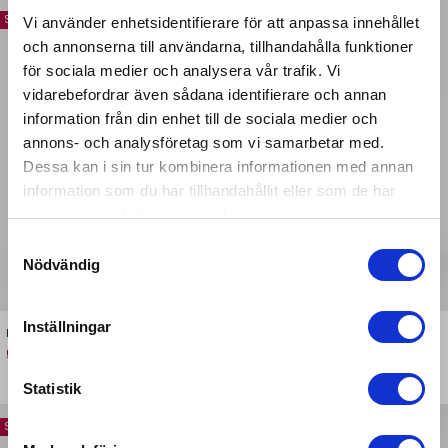
Spara 150 kr
Spara 150 kr
Vi använder enhetsidentifierare för att anpassa innehållet
och annonserna till användarna, tillhandahålla funktioner
för sociala medier och analysera vår trafik. Vi
vidarebefordrar även sådana identifierare och annan
information från din enhet till de sociala medier och
Hi there!
annons- och analysföretag som vi samarbetar med.
Dessa kan i sin tur kombinera informationen med annan
CHOOSE YOUR LOCATION
information som du har tillhandahållit eller som de har
We noticed that you are browsing our store
samlat in när du har använt deras tjänster.
from
United States
.
We currently do not
Samtyckesval
offer shipping to this country just yet. Please
Nödvändig
select a country below.
Inställningar
FLX.UP® Tights Black
FLX.UP® Tights Espresso
Pris
Baspris
Pris
Baspris
599 kr
749 kr
599 kr
749 kr
UNDEFINED
Statistik
Spara 150 kr
Spara 100 kr
CONTINUE