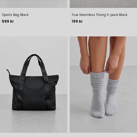
Sports Bag Black
True Seamless Thong 3-pack Black
Pris
Pris
599 kr
199 kr