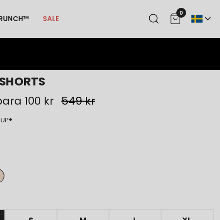
0
SE
CRUNCH™
SALE
 SHORTS
ara 100 kr
549 kr
.UP®