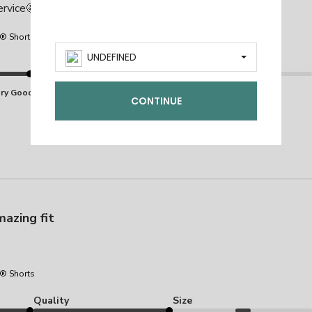
ervice🤩
® Shorts
UNDEFINED
Quality
Size
Marked Fit to Size
ry Good
Good
CONTINUE
azing fit
® Shorts
Quality
Size