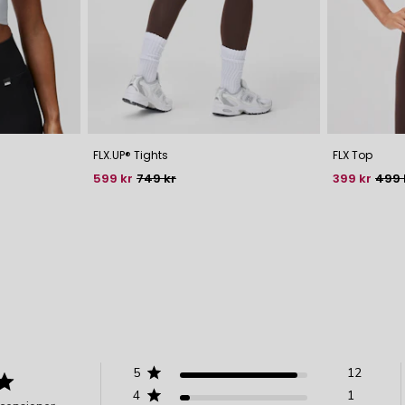
FLX.UP® Tights
FLX Top
Pris
Baspris
Pris
Basp
599 kr
749 kr
399 kr
499 
5
12
4
1