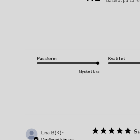
Baserat på 13 r
Passform
Kvalitet
Mycket bra
Su
Lina B.
🇸🇪
Verifierad köpare