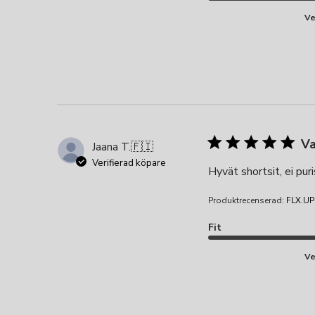
Ve
Va
Jaana T.
🇫🇮
Verifierad köpare
Hyvät shortsit, ei puri
Produktrecenserad:
FLX.UP
Fit
Ve