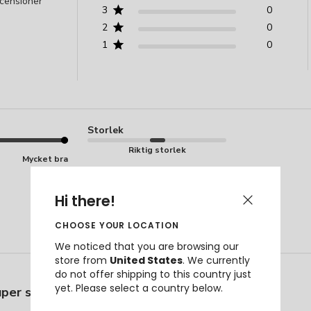
ecensioner
3
0
2
0
1
0
Storlek
Riktig storlek
Mycket bra
Hi there!
CHOOSE YOUR LOCATION
We noticed that you are browsing our
store from
United States
.
We currently
do not offer shipping to this country just
yet. Please select a country below.
per snabb och fin service🤩