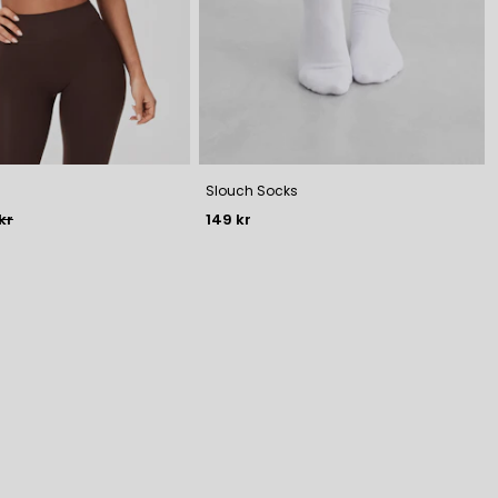
Slouch Socks
ris
Pris
kr
149 kr