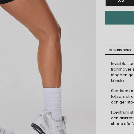
XS
BESKRIVNING
Invisible s
framhäver s
längden ger
känsla.
Shortsen är
följsam str
och ger stö
I centrum st
och diskret
shorts där f