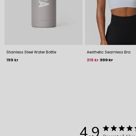
Stainless Steel Water Bottle
Aesthetic Seamless Bra
Pris
Pris
Baspris
199 kr
319 kr
399 kr
4.9