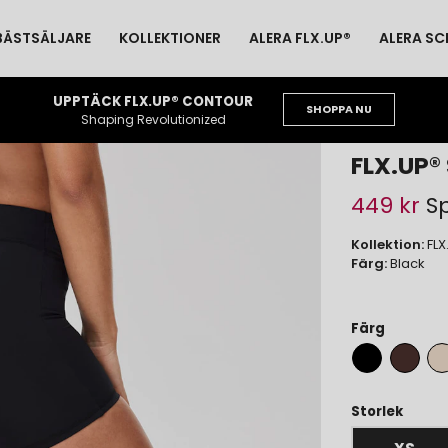
BÄSTSÄLJARE
KOLLEKTIONER
ALERA FLX.UP®
ALERA S
UPPTÄCK FLX.UP® CONTOUR
SHOPPA NU
Shaping Revolutionized
FLX.UP®
449 kr
Sp
Kollektion:
FLX
Färg:
Black
Färg
Storlek