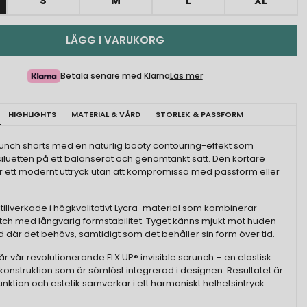
S
M
L
XL
LÄGG I VARUKORG
Betala senare med Klarna
Läs mer
HIGHLIGHTS
MATERIAL & VÅRD
STORLEK & PASSFORM
crunch shorts med en naturlig booty contouring-effekt som
iluetten på ett balanserat och genomtänkt sätt. Den kortare
 ett modernt uttryck utan att kompromissa med passform eller
 tillverkade i högkvalitativt Lycra-material som kombinerar
etch med långvarig formstabilitet. Tyget känns mjukt mot huden
d där det behövs, samtidigt som det behåller sin form över tid.
år vår revolutionerande FLX.UP® invisible scrunch – en elastisk
 konstruktion som är sömlöst integrerad i designen. Resultatet är
unktion och estetik samverkar i ett harmoniskt helhetsintryck.