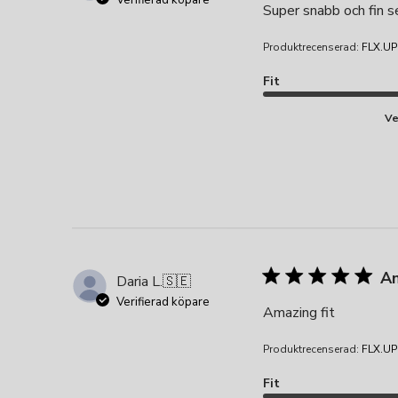
Super snabb och fin s
Produktrecenserad:
FLX.UP
Fit
Ve
Am
Daria L.
🇸🇪
Verifierad köpare
Amazing fit
Produktrecenserad:
FLX.UP
Fit