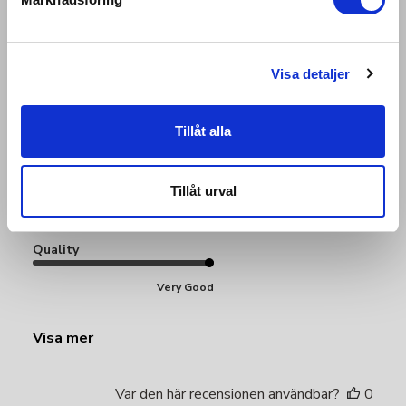
En favorit-topp! Har den i svart också. Bra stadig
vaddering som inte halkar runt i tvätten och därmed håller
formen bra trots många tvättar. Bra stöd för exempelvis
styrketräning, hiit-pass och raska promenader. Har 75 D i
Visa detaljer
vanlig bh men en small sit...
Läs mer
Tillåt alla
Produktrecenserad:
Aesthetic Seamless Bra
Fit
Tillåt urval
Very Good
Quality
Very Good
Visa mer
Var den här recensionen användbar?
0