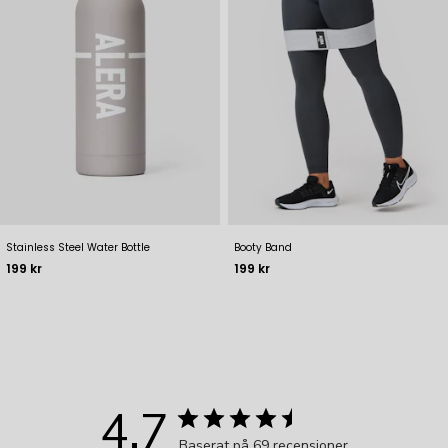
Stainless Steel Water Bottle
Booty Band
Pris
Pris
199 kr
199 kr
4.7
Baserat på 69 recensioner