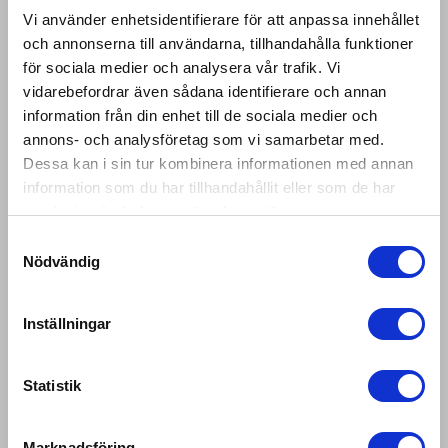
Very Good
Vi använder enhetsidentifierare för att anpassa innehållet
och annonserna till användarna, tillhandahålla funktioner
Quality
för sociala medier och analysera vår trafik. Vi
vidarebefordrar även sådana identifierare och annan
Very Good
information från din enhet till de sociala medier och
Hi there!
annons- och analysföretag som vi samarbetar med.
Visa mer
Dessa kan i sin tur kombinera informationen med annan
CHOOSE YOUR LOCATION
information som du har tillhandahållit eller som de har
We noticed that you are browsing our store
Var den här recensionen användbar?
0
samlat in när du har använt deras tjänster.
from
United States
.
We currently do not
0
Samtyckesval
offer shipping to this country just yet. Please
Nödvändig
select a country below.
Therese R.
🇸🇪
Inställningar
Verifierad köpare
UNDEFINED
Statistik
En favorit-topp! Har den i
CONTINUE
Marknadsföring