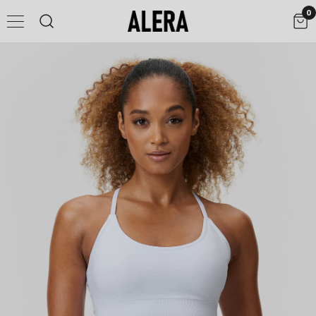
0
UPPTÄCK FLX.UP® CONTOUR
SHOPPA NU
Shaping Revolutionized