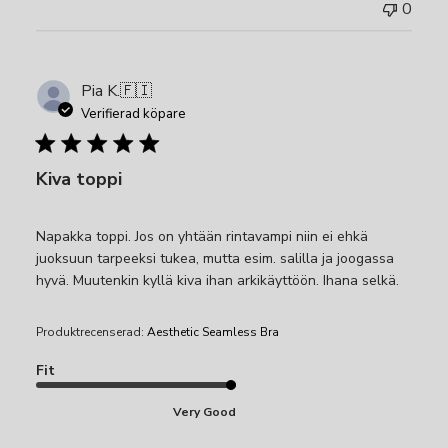
0
Pia K.
🇫🇮
Verifierad köpare
Kiva toppi
Napakka toppi. Jos on yhtään rintavampi niin ei ehkä
juoksuun tarpeeksi tukea, mutta esim. salilla ja joogassa
hyvä. Muutenkin kyllä kiva ihan arkikäyttöön. Ihana selkä.
Produktrecenserad:
Aesthetic Seamless Bra
Fit
Very Good