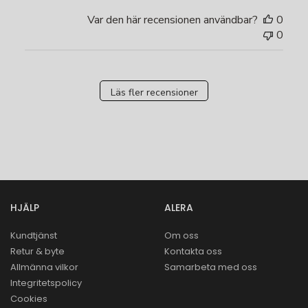
Var den här recensionen användbar?
0
0
Läs fler recensioner
HJÄLP
ALERA
Kundtjänst
Om oss
Retur & byte
Kontakta oss
Allmänna vilkor
Samarbeta med oss
Integritetspolicy
Cookies