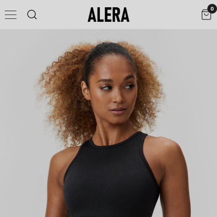
0
UPPTÄCK FLX.UP® CONTOUR
SHOPPA NU
Shaping Revolutionized