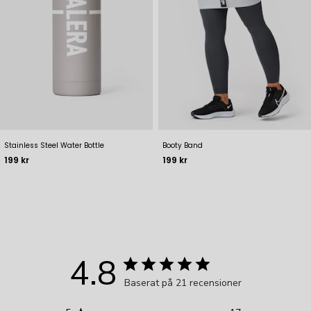
Stainless Steel Water Bottle
Booty Band
Pris
Pris
199 kr
199 kr
4.8
Baserat på 21 recensioner