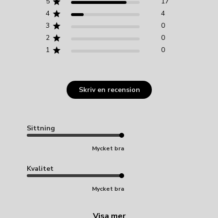
5
17
4
4
3
0
2
0
1
0
Skriv en recension
Sittning
Mycket bra
Kvalitet
Mycket bra
Visa mer