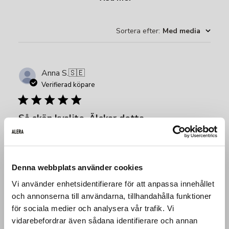
Sortera efter
:
Med media
Anna S.
🇸🇪
Verifierad köpare
Så skön kvalite. Älskar detta
Så skön kvalite. Älskar detta set. Har flera färger.
Denna webbplats använder cookies
Produktrecenserad:
Enigma Sports Top
Vi använder enhetsidentifierare för att anpassa innehållet
Fit
och annonserna till användarna, tillhandahålla funktioner
för sociala medier och analysera vår trafik. Vi
Very Good
vidarebefordrar även sådana identifierare och annan