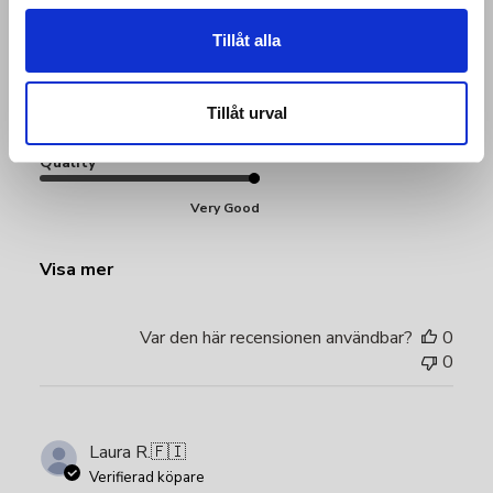
Produktrecenserad:
Enigma Sports Top
Tillåt alla
Fit
Tillåt urval
Very Good
Quality
Very Good
Visa mer
Var den här recensionen användbar?
0
0
Laura R.
🇫🇮
Verifierad köpare