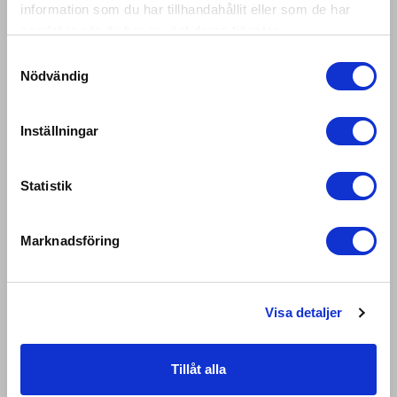
information som du har tillhandahållit eller som de har
Very Good
We noticed that you are browsing our store
samlat in när du har använt deras tjänster.
from
United States
.
We currently do not
Samtyckesval
offer shipping to this country just yet. Please
Visa mer
Nödvändig
select a country below.
Var den här recensionen användbar?
0
Inställningar
0
UNDEFINED
Statistik
Katja A.
🇸🇪
Verifierad köpare
CONTINUE
Marknadsföring
Sköna och sitter bra.
Visa detaljer
Sköna och sitter bra.
Tillåt alla
Fit