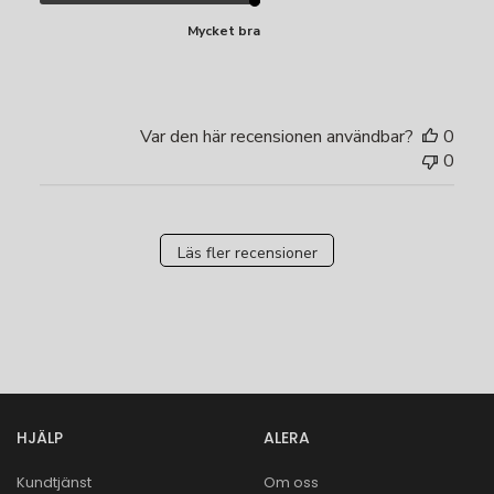
Mycket bra
Var den här recensionen användbar?
0
0
Läs fler recensioner
HJÄLP
ALERA
Kundtjänst
Om oss