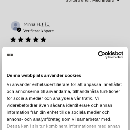
Sortera efter
:
Med media
Minna H.
🇫🇮
Verifierad köpare
Huiput
Tosi mukavat päällä, verkkarikangasta, pysyvät varmasti
hyvänä pitkään. Istuvuus hyvä.
Denna webbplats använder cookies
Vi använder enhetsidentifierare för att anpassa innehållet
Produktrecenserad:
Aesthetic Jogger
och annonserna till användarna, tillhandahålla funktioner
för sociala medier och analysera vår trafik. Vi
Fit
vidarebefordrar även sådana identifierare och annan
Very Good
information från din enhet till de sociala medier och
Hi there!
annons- och analysföretag som vi samarbetar med.
Quality
Dessa kan i sin tur kombinera informationen med annan
CHOOSE YOUR LOCATION