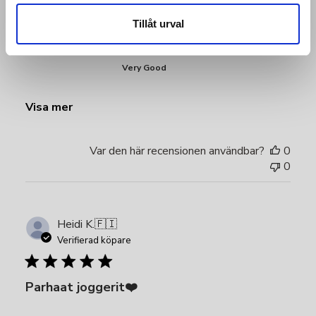
Very Good
Tillåt urval
Quality
Very Good
Visa mer
Var den här recensionen användbar?
0
0
Heidi K.
🇫🇮
Verifierad köpare
Parhaat joggerit❤️