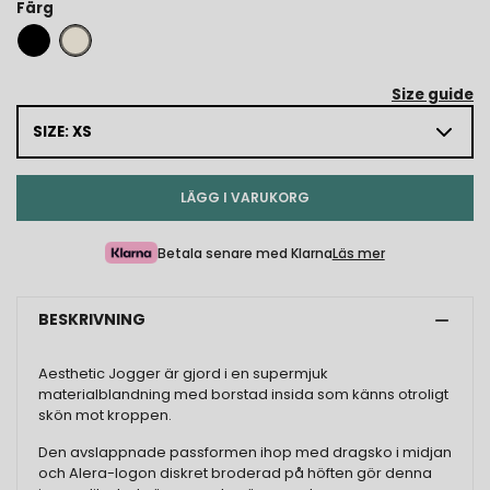
Färg
Size guide
SIZE: XS
LÄGG I VARUKORG
Betala senare med Klarna
Läs mer
BESKRIVNING
Aesthetic Jogger är gjord i en supermjuk
materialblandning med borstad insida som känns otroligt
skön mot kroppen.
Den avslappnade passformen ihop med dragsko i midjan
och Alera-logon diskret broderad på höften gör denna