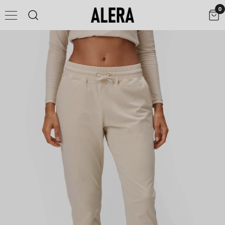
0
UPPTÄCK FLX.UP® CONTOUR
SHOPPA NU
Shaping Revolutionized